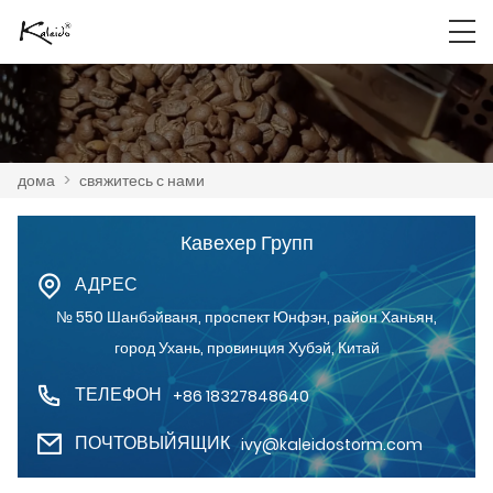
дома
>
свяжитесь с нами
Кавехер Групп
АДРЕС
№ 550 Шанбэйваня, проспект Юнфэн, район Ханьян,
город Ухань, провинция Хубэй, Китай
ТЕЛЕФОН
+86 18327848640
ПОЧТОВЫЙЯЩИК
ivy@kaleidostorm.com